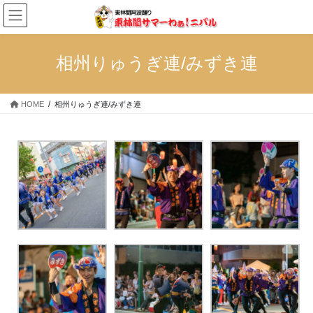
コ
ナ
ン
ビ
テ
ゲ
ン
ー
相州りゅうぎ連/みずき連
ツ
シ
へ
ョ
ス
ン
HOME
相州りゅうぎ連/みずき連
キ
に
ッ
移
プ
動