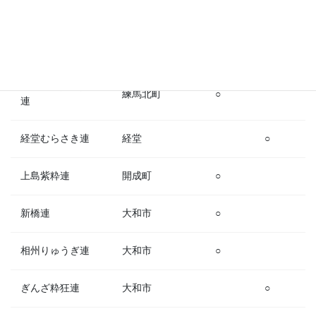
横浜市保土ケ谷
御濱連
○
区
練馬北町ぽんぽこ
練馬北町
○
連
経堂むらさき連
経堂
○
上島紫粋連
開成町
○
新橋連
大和市
○
相州りゅうぎ連
大和市
○
ぎんざ粋狂連
大和市
○