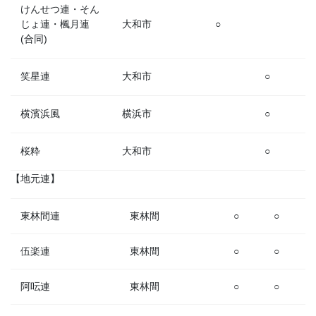
けんせつ連・そん
じょ連・楓月連
大和市
○
(合同)
笑星連
大和市
○
横濱浜風
横浜市
○
桜粋
大和市
○
【地元連】
東林間連
東林間
○
○
伍楽連
東林間
○
○
阿呍連
東林間
○
○